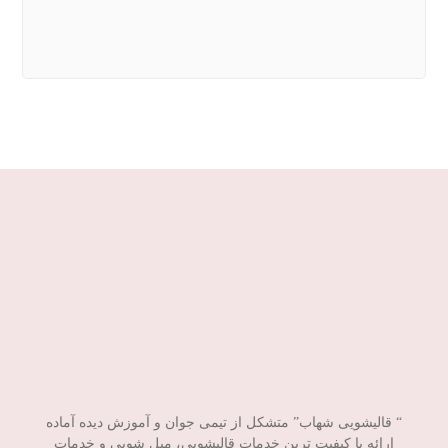
شنبه تا چهارشنبه
7 تا 22
پنج شنبه و جمعه
8 تا 18
“ قالیشویی شهاب” متشکل از تیمی جوان و آموزش دیده آماده
ارائه با کیفیت ترین خدمات قالیشویی، مبل شویی و خدمات