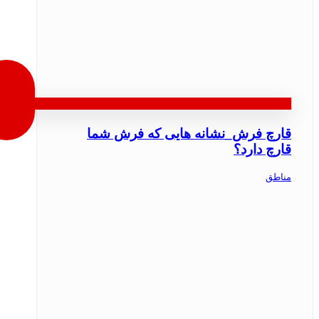
قارچ فرش_نشانه هایی که فرش شما
قارچ دارد؟
مناطق