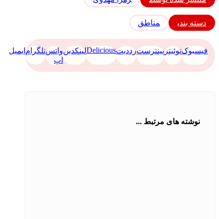
دسته بندی
مناطق
Delicious
فیسبوک
توئیتر
پینترست
رددیت
لینکدین
واتس
تلگرام
ایمیل
اپ
نوشته های مرتبط ...