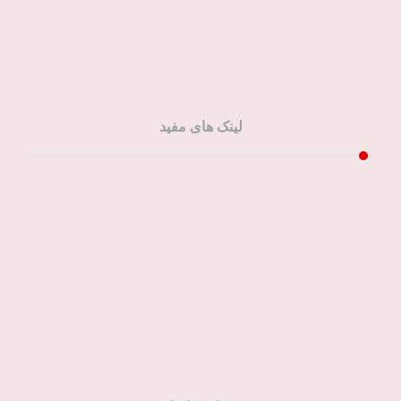
لینک های مفید
صفحه اصلی
خدمات ما
مقالات ما
تماس باما
سفارش آنلاین