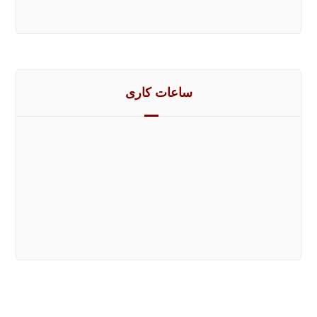
ساعات کاری
شنبه تا چهارشنبه
7 تا 22
پنج شنبه و جمعه
8 تا 18