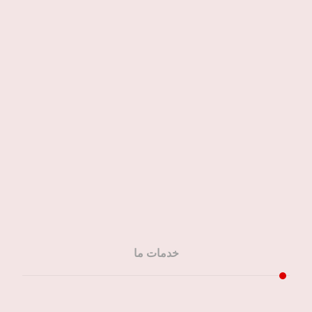
جنوب تهران
55777960
استان البرز و کرج
۰۹۱۰-۹۶۷۱-۰۱۰
خدمات ما
قالیشویی