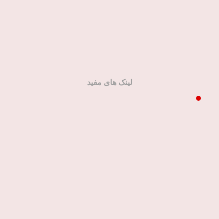
لینک های مفید
صفحه اصلی
خدمات ما
مقالات ما
تماس باما
سفارش آنلاین