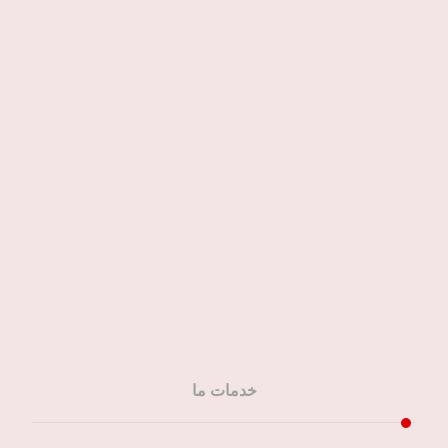
02177464468
جنوب تهران
55777960
استان البرز و کرج
۰۹۱۰-۹۶۷۱-۰۱۰
خدمات ما